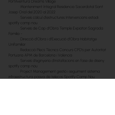
PortAventura Dreams Village
·
Manteniment Integral Residencia Sacerdotal Sant
Josep Oriol del 2020 al 2022
·
Serveis càlcul d'estructures Intervencions estadi
spotify camp nou
·
Serveis de Cap d'Obra Temple Expiatori Sagrada
Familia -
·
Direcció d'Obra i d'Execució d'Obra Habitatge
Unifamiliar
·
Redacció Plecs Tècnics Concurs CPD's per Autoritat
Portuaria APM de Barcelona i Valencia
·
Serveis d'eginyeria d'instal·lacions en fase de diseny
spotify camp nou
·
Project Management gestió i seguiment sistema
infraestructura pasiva de telecos Spotify Camp Nou