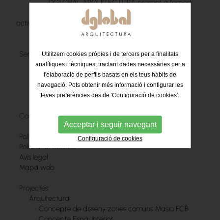
·
DGLOBAL ARQUITECTURA present a l'esport
·
DGLOBAL ARQUITECTURA inicia la seva
activitat a l'Octubre del 2020
·
Premsa
·
Serveis
Utilitzem cookies pròpies i de tercers per a finalitats
·
Experiencia sólida y multidisciplinar
analítiques i tècniques, tractant dades necessàries per a
·
Mejora continua desde la realidad de obra
l'elaboració de perfils basats en els teus hàbits de
·
Cercanía y empatía con el cliente
navegació. Pots obtenir més informació i configurar les
·
Colaboración como eje del trabajo
teves preferències des de 'Configuració de cookies'.
·
Contacte
Acceptar i seguir navegant
·
Política de privacitat
Configuració de cookies
·
Política de cookies
·
Avís legal
·
Mapa web
·
Projectes
·
Arquitectura
·
Concepte de disseny zones comuns Masia FCB
·
Concepte Espai Interior