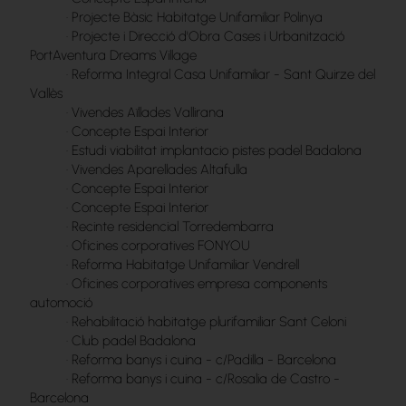
·
Projecte Bàsic Habitatge Unifamiliar Polinya
·
Projecte i Direcció d'Obra Cases i Urbanització
PortAventura Dreams Village
·
Reforma Integral Casa Unifamiliar - Sant Quirze del
Vallès
·
Vivendes Aïllades Vallirana
·
Concepte Espai Interior
·
Estudi viabilitat implantacio pistes padel Badalona
·
Vivendes Aparellades Altafulla
·
Concepte Espai Interior
·
Concepte Espai Interior
·
Recinte residencial Torredembarra
·
Oficines corporatives FONYOU
·
Reforma Habitatge Unifamiliar Vendrell
·
Oficines corporatives empresa components
automoció
·
Rehabilitació habitatge plurifamiliar Sant Celoni
·
Club padel Badalona
·
Reforma banys i cuina - c/Padilla - Barcelona
·
Reforma banys i cuina - c/Rosalia de Castro -
Barcelona