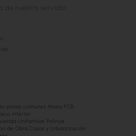
a de nuestro servidor.
r.
ias.
ño zonas comunes Masia FCB
cio interior
vienda Unifamiliar Polinya
ión de Obra Casas y Urbanitzación
age