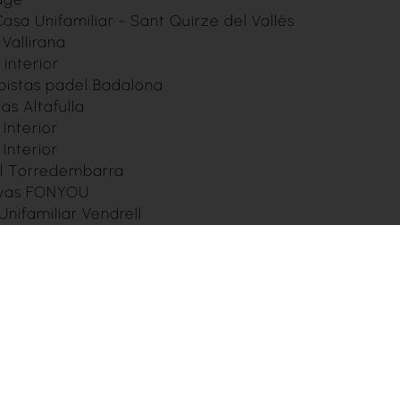
asa Unifamiliar - Sant Quirze del Vallès
 Vallirana
interior
 pistas padel Badalona
as Altafulla
Interior
Interior
al Torredembarra
tivas FONYOU
nifamiliar Vendrell
tivas empresa componentes automoción
enda plurifamiliar Sant Celoni
ona
ocina - c/Padilla - Barcelona
ocina - c/Rosalia de Castro - Barcelona
ar Polinyà
 Campo 7 de Entreno en Ciudad