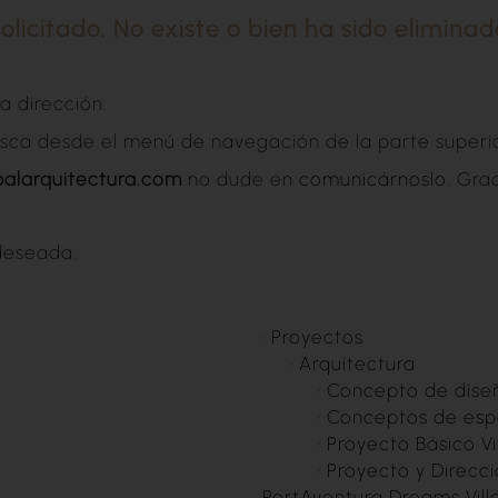
licitado. No existe o bien ha sido eliminad
 dirección.
usca desde el menú de navegación de la parte superio
balarquitectura.com
no dude en
comunicárnoslo
. Grac
deseada.
·
Proyectos
·
Arquitectura
·
Concepto de dise
·
Conceptos de espa
·
Proyecto Básico Vi
·
Proyecto y Direcc
PortAventura Dreams Vill