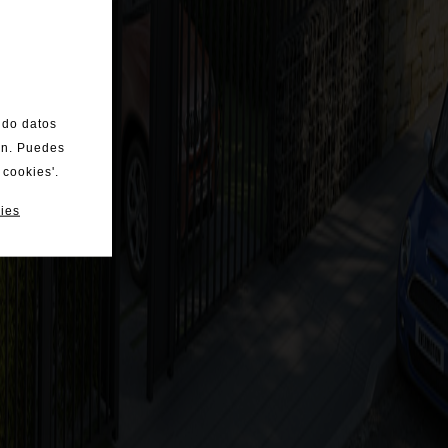
ndo datos
ón. Puedes
 cookies'.
ies