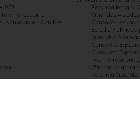
 WÜRTH
·
Reforma Integral C
e en el deporte
·
Viviendas Aisladas
u actividad en Octubre
·
Concepto espacio 
·
Estudio viabilidad
·
Viviendas Aparead
·
Concepto Espacio 
·
Concepto Espacio 
·
Recinto residenci
 obra
·
Oficinas corpora
·
Reforma Vivienda U
·
Oficinas corpora
·
Rehabilitación vivi
·
Club padel Badal
·
Reforma baños y c
·
Reforma baños y c
·
Vivienda Unifamili
·
Construcción
·
Adecuación grada