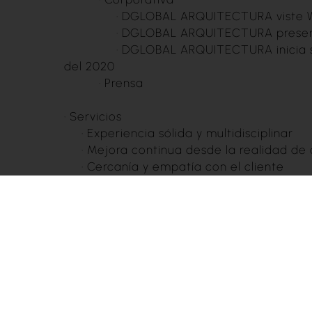
·
DGLOBAL ARQUITECTURA viste
·
DGLOBAL ARQUITECTURA present
·
DGLOBAL ARQUITECTURA inicia s
del 2020
·
Prensa
·
Servicios
·
Experiencia sólida y multidisciplinar
·
Mejora continua desde la realidad de
·
Cercanía y empatía con el cliente
·
Colaboración como eje del trabajo
·
Contacto
·
Política de privacidad
·
Política de cookies
·
Aviso legal
·
Mapa web